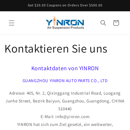
Zum
Get $20.00 Coupons on Orders Over $500.00
Inhalt
springen
Warenkorb
Kontaktieren Sie uns
Kontaktdaten von YINRON
GUANGZHOU YINRON AUTO PARTS CO., LTD
Adresse: 405, Nr. 2, Qixinggang Industrial Road, Luogang
Junhe Street, Bezirk Baiyun, Guangzhou, Guangdong, CHINA
510440
E-Mail: info@yinron.com
YINRON hat sich zum Ziel gesetzt, ein weltweiter,