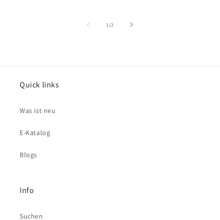
von
1
/
2
Quick links
Was ist neu
E-Katalog
Blogs
Info
Suchen