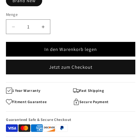
Brand New
Menge
Menge
Menge
Menge
verringern
erhöhen
für
für
Luftfederventilblock
Luftfederventilblock
In den Warenkorb legen
für
für
Audi
Audi
Jetzt zum Checkout
A6C8
A6C8
OEM
OEM
4N0616013
4N0616013
4N0616013A
4N0616013A
1 Year Warranty
Fast Shipping
Fitment Guarantee
Secure Payment
Guaranteed Safe & Secure Checkout