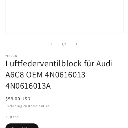
Offene
O
Medien
M
1
2
von
1
/
7
im
i
Modal
M
YINRON
Luftfederventilblock für Audi
A6C8 OEM 4N0616013
4N0616013A
Regulärer
$59.00 USD
Preis
Excluding customs duties
Zustand