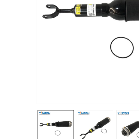
Offene
Medien
1
im
Modal