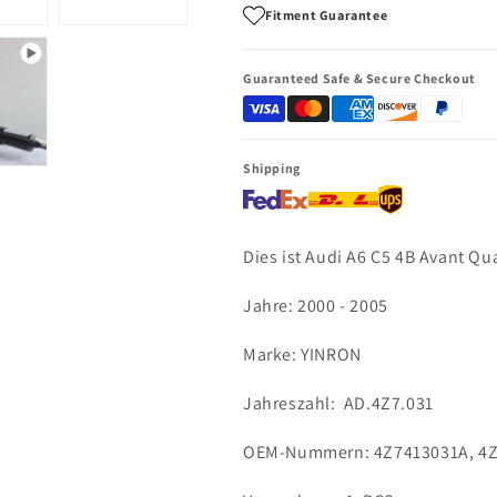
links
links
Fitment Guarantee
4Z7413031A
4Z7413031A
Guaranteed Safe & Secure Checkout
Shipping
Dies ist Audi A6 C5 4B Avant Qu
Jahre: 2000 - 2005
Marke: YINRON
Jahreszahl: AD.4Z7.031
OEM-Nummern:
4Z7413031A, 4