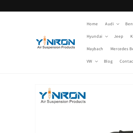
Zum
Inhalt
springen
Home
Audi
Ben
Hyundai
Jeep
K
Maybach
Mercedes B
VW
Blog
Contac
Springe zu den
Produktinformationen