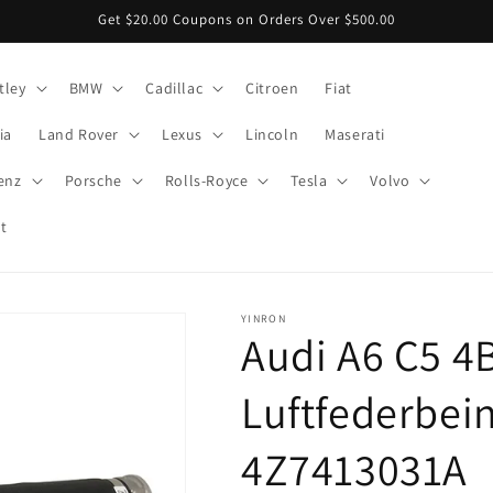
Get $20.00 Coupons on Orders Over $500.00
tley
BMW
Cadillac
Citroen
Fiat
ia
Land Rover
Lexus
Lincoln
Maserati
enz
Porsche
Rolls-Royce
Tesla
Volvo
t
/
YINRON
Audi A6 C5 4
Luftfederbein
i
4Z7413031A