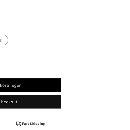
s
korb legen
Checkout
Fast Shipping