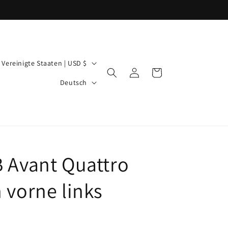
L
Vereinigte Staaten | USD $
Einloggen
Warenkorb
a
S
Deutsch
n
p
d
r
a
R
c
e
B Avant Quattro
h
g
e
 vorne links
o
n