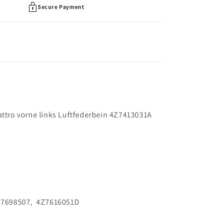
Secure Payment
attro vorne links Luftfederbein 4Z7413031A
Z7698507, 4Z7616051D