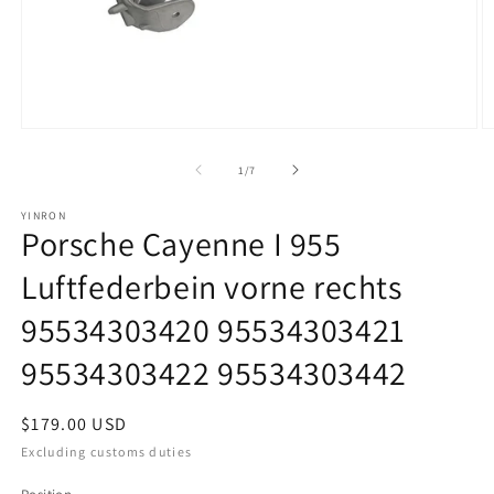
Offene
O
Medien
M
1
2
von
1
/
7
im
i
Modal
M
YINRON
Porsche Cayenne I 955
Luftfederbein vorne rechts
95534303420 95534303421
95534303422 95534303442
Regulärer
$179.00 USD
Preis
Excluding customs duties